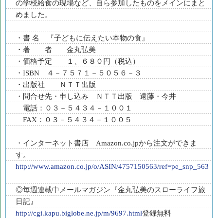
の学校給食の現場など、自ら参加したものをメインにまと
めました。
・書 名 『子どもに伝えたい本物の食』
・著 者 金丸弘美
・価格予定 １、６８０円（税込）
・ISBN ４－７５７１－５０５６－３
・出版社 ＮＴＴ出版
・問合せ先・申し込み ＮＴＴ出版 遠藤・今井
電話：０３－５４３４－１００１
FAX：０３－５４３４－１００５
・インターネット書店 Amazon.co.jpから注文ができま
す。
http://www.amazon.co.jp/o/ASIN/4757150563/ref=pe_snp_563
◎毎週連載中メールマガジン『金丸弘美のスローライフ旅
日記』
http://cgi.kapu.biglobe.ne.jp/m/9697.html
登録無料