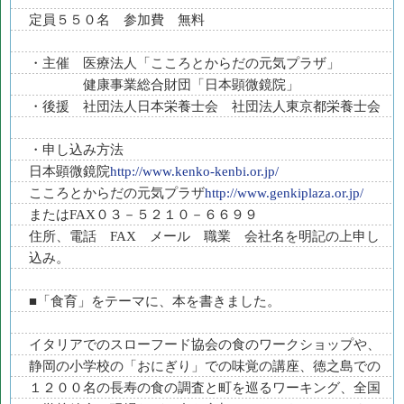
定員５５０名 参加費 無料
・主催 医療法人「こころとからだの元気プラザ」
健康事業総合財団「日本顕微鏡院」
・後援 社団法人日本栄養士会 社団法人東京都栄養士会
・申し込み方法
日本顕微鏡院
http://www.kenko-kenbi.or.jp/
こころとからだの元気プラザ
http://www.genkiplaza.or.jp/
またはFAX０３－５２１０－６６９９
住所、電話 FAX メール 職業 会社名を明記の上申し
込み。
■「食育」をテーマに、本を書きました。
イタリアでのスローフード協会の食のワークショップや、
静岡の小学校の「おにぎり」での味覚の講座、徳之島での
１２００名の長寿の食の調査と町を巡るワーキング、全国