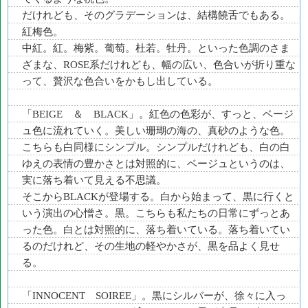
だけれども、そのグラデーションは、結構饒舌でもある。
紅梅色。
中紅。紅。梅紫。葡萄。杜若。牡丹。といった色調のさま
ざまな、ROSE系だけれども、幅の広い、色合いが折り重な
って、贅沢な色合いをかもし出している。
「BEIGE ＆ BLACK」。紅色の色彩が、すっと、ベージ
ュ色に流れていく。美しい珊瑚の海の、真砂のような色。
こちらも白同様にシンプル。シンプルだけれども、白の白
ゆえの表情の豊かさとは対照的に、ベージュというのは、
実に落ち着いて見える不思議。
そこからBLACKが登場する。白から始まって、黒に行くと
いう演出の心憎さ。黒。こちらも私たちの日常にずっとあ
った色。白とは対照的に、落ち着いている。落ち着いてい
るのだけれど、その生地の軽やかさが、黒を品よく見せ
る。
「INNOCENT SOIREE」。黒にシルバーが、徐々に入っ