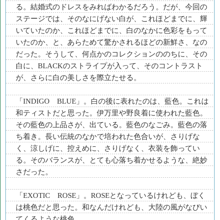
る。結婚式のドレスをみればわかるだろう。だが、今回の
ステージでは、そのなにげない白が、これほどまでに、輝
いていたのか、これほどまでに、白のなかに色彩をもって
いたのか、と、あらためて驚かされるほどの新鮮さ、なの
だった。そうして、何点かのコレクションののちに、その
白に、BLACKのストライプが入って、そのコントラスト
が、さらに白の美しさを際立たせる。
「INDIGO BLUE」。白の後に表れたのは、藍色。これは
和ティストだと思った。伊万里や野良着に使われた藍色。
その藍色の上品さが、出ている。藍色のなごみ。藍色の落
ち着き。長い伝統のなかで培われた色合いが、さりげな
く、涼しげに、控えめに、さりげなく、衣装を飾ってい
る。そのバランスが、とても心落ち着かせるような、絶妙
さだった。
「EXOTIC ROSE」。ROSEとなっているけれども、ぼく
は桃色だと思った。和なんだけれども、大陸の風がなびい
てくるような桃色。