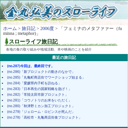
ホーム
>
旅日記
>
2006度
> 「フェミナのメタファァー（fu
minna ; metaphor)」
スローライフ旅日記
各地の食の取り組みや地域活動、本や映画のことを紹介
最近の旅日記
(no.287)今回は、最終回です。
(no.286)「新プロジェクトの動きのなかで」
(no.285)「丸亀町商店街でワークショップ始まる」
(no.284)「愛媛県内子町を訪ねる」
(no.283)「日本再生の国家戦略を急げ！」
(no.282)「常陸太田市新プロジェクト」
(no.281)「コウノトリのお米をいただく」
(no.280)「秋津野ミカン加工プロジェクト」
(no.279)「ジェローム・ロビンスが死んだ」
(no.278)「高松市・丸亀商店街食プロジェクト」