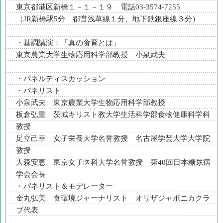
東京都港区新橋１－１－１９ 電話03-3574-7255
（JR新橋駅5分 都営浅草線１分、地下鉄銀座線３分）
・基調講演：「真の食育とは」
東京農業大学生物応用科学部教授 小泉武夫
・パネルディスカッション
・パネリスト
小泉武夫 東京農業大学生物応用科学部教授
板倉弘重 茨城キリスト教大学生活科学部食物健康科学科
教授
足立己幸 女子栄養大学名誉教授 名古屋学芸大学大学院
教授
大森安恵 東京女子医科大学名誉教授 第40回日本糖尿病
学会会長
・パネリスト＆モデレーター
金丸弘美 食環境ジャーナリスト オリザジャポニカクラ
ブ代表