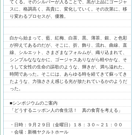
てくる。そのシルバーが入ることで、黒が上品にゴージャ
スに、格調高く、高貴に、変化していく。その次第に、移
り変わるプロセスが、優雅。
白から始まって、藍、紅梅、白茶、黒、薄茶、銀、と色彩
が抑えてあるのだが、そこに、折、飾り、流れ、曲線、直
線、シルエット、さまざまなフォルムが、織り込まれて、
シンプルなななかに、ゴージャスありながら軽やかな、そ
うして女性の生命の謳歌のような、輝きが、満ち溢れた、
時間であった。そこには、あらゆる時を経てきて蘇ってき
たような、力強ささえ感じる光が放たれているかのようだ
った。
■シンポジウムのご案内
「どうするニッポン人の食生活！ 真の食育を考える」
・日時：９月２９日（金曜日）１８：３０～２１：００
・会場：新橋ヤクルトホール