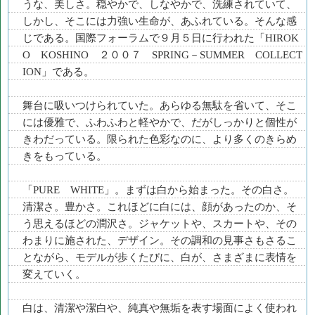
うな、美しさ。穏やかで、しなやかで、洗練されていて、
しかし、そこには力強い生命が、あふれている。そんな感
じである。国際フォーラムで９月５日に行われた「HIROK
O KOSHINO ２００７ SPRING－SUMMER COLLECT
ION」である。
舞台に吸いつけられていた。あらゆる無駄を省いて、そこ
には優雅で、ふわふわと軽やかで、だがしっかりと個性が
きわだっている。限られた色彩なのに、より多くのきらめ
きをもっている。
「PURE WHITE」。まずは白から始まった。その白さ。
清潔さ。豊かさ。これほどに白には、顔があったのか、そ
う思えるほどの潤沢さ。ジャケットや、スカートや、その
わまりに施された、デザイン。その調和の見事さもさるこ
とながら、モデルが歩くたびに、白が、さまざまに表情を
変えていく。
白は、清潔や潔白や、純真や無垢を表す場面によく使われ