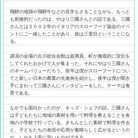
飛騨の地鶏や飛騨牛などの見学もさることながら、もっと
も刺激的だったのは、やはり三國さんとの話である。三國
さんとは２００２年のイタリアのスローフード協会のイベ
ントにご一緒したことがあり、旅は三度目ということにな
る。
講演の会場の古川総合会館は超満員。町が徹底的に宣伝を
してくれたおかげで人が集まった。それにやはり三國さん
のネームバリューだろう。前半は僕がスローフードについ
てと新しい日本の農業の先進例を紹介し、後半は僕が聞き
手にまわって三國さんにインタビューをした。テーマは食
育である。
なかでも面白かったのが、キッズ・シェフの話。三國さん
は子どもたちに地域の素材を用いて料理を教えることを各
地の小学校で行っている。きちんとした素材で料理を作る
と、子どもたちの表現や応用が素晴らしく広がるというの
だ。しかも上手に旨いものができる。