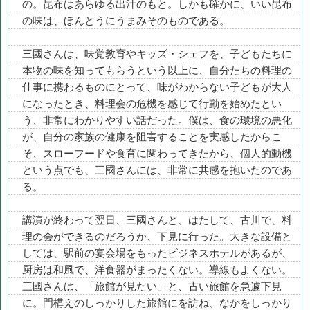
の。昆布はあらゆる出汁のもと。しかも確かに、いい昆布
の味は、ほんとうにうまみそのものである。
三國さんは、味覚教育やキッズ・シェフを、子どもたちに
本物の味を知ってもらうという以上に、自分たちの料理の
仕事に携わるものにとって、味がわからない子どもが大人
になったとき、料理会の危機を感じて行動を始めたとい
う、非常にわかりやすい話だった。僕は、食の環境の悪化
が、自分の家族の健康を阻害することを実感したからこ
そ、スローフードや食育に関わってきたから、個人的動機
という点でも、三國さんには、非常に共感を抱いたのであ
る。
講演が終わって翌日、三國さんと、はたして、古川で、料
理の会ができるのだろうか、下見に行った。大きな設備と
しては、駅前の宴会場をもったビジネスホテルがあるが、
厨房は和風で、洋食器がまったくない。導線もよくない。
三國さんは、「旅館が見たい」と、古い旅館を急遽下見
に。門構えのしっかりした旅館にを訪ね、なかをしっかり