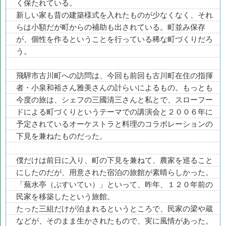
く保たれている。
新しい家も昔の建築様式を入れたものが少なくなく、それ
らは小額だが町からの補助も出されている。町並み保存
が、個性を作るということを行っている稀な町づくりだろ
う。
飛騨市古川町への訪問は、今回も前回も古川町在住の指揮
者・小泉和裕さん雅美さんの計らいによるもの。もっとも
今度の旅は、シェフの三國清三さんと私とで、スローフー
ドによる町づくりというテーマでの講演会と２００６年に
予定されているオーケストラと料理のコラボレーションの
下見を兼ねたものだった。
僕だけは前日に入り、町の下見を兼ねて、農家を巡ること
にしたのだが、用意された宿泊の旅館が素晴らしかった。
「蕪水亭（ぶすいてい）」といって、昨年、１２０年前の
民家を移築したという旅館。
たった三組だけが泊まれるというところで、民家の梁や蔵
などが、そのまま生かされたもので、実に風情があった。