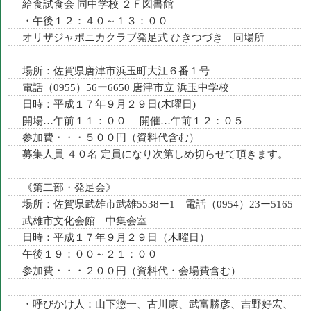
給食試食会 同中学校 ２Ｆ図書館
・午後１２：４０～１３：００
オリザジャポニカクラブ発足式 ひきつづき 同場所
場所：佐賀県唐津市浜玉町大江６番１号
電話（0955）56ー6650 唐津市立 浜玉中学校
日時：平成１７年９月２９日(木曜日)
開場…午前１１：００ 開催…午前１２：０５
参加費・・・５００円（資料代含む）
募集人員 ４０名 定員になり次第しめ切らせて頂きます。
《第二部・発足会》
場所：佐賀県武雄市武雄5538ー1 電話（0954）23ー5165
武雄市文化会館 中集会室
日時：平成１７年９月２９日（木曜日）
午後１９：００～２１：００
参加費・・・２００円（資料代・会場費含む）
・呼びかけ人：山下惣一、古川康、武富勝彦、吉野好宏、