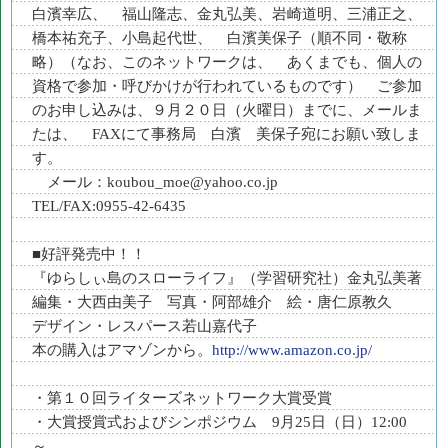
白濱幸広、 福山隆志、金丸弘美、岩崎道明、三浦正之、
橋本祐充子、小島起代世、 白濱美保子（順不同・敬称
略）（なお、このネットワークは、 あくまでも、個人の
資格で参加・呼びかけが行われているものです） ご参加
のお申し込みは、９月２０日（火曜日）までに、メールま
たは、 FAXにて事務局 白濱 美保子宛にお願い致しま
す。
メール：koubou_moe@yahoo.co.jp
TEL/FAX:0955-42-6435
■好評発売中！！
『ゆらしぃ島のスローライフ』（学習研究社）金丸弘美著
編集・大西由美子 写真・阿部雄介 絵・唐仁原教久
デザイン・レスパース若山嘉代子
本の購入はアマゾンから。
http://www.amazon.co.jp/
・第１０回ライターズネットワーク大賞受賞
・大賞授賞式およびシンポジウム 9月25日（日）12:00
～