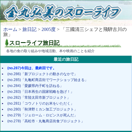
ホーム
>
旅日記
>
2005度
> 「三國清三シェフと飛騨古川の
旅」
スローライフ旅日記
各地の食の取り組みや地域活動、本や映画のことを紹介
最近の旅日記
(no.287)今回は、最終回です。
(no.286)「新プロジェクトの動きのなかで」
(no.285)「丸亀町商店街でワークショップ始まる」
(no.284)「愛媛県内子町を訪ねる」
(no.283)「日本再生の国家戦略を急げ！」
(no.282)「常陸太田市新プロジェクト」
(no.281)「コウノトリのお米をいただく」
(no.280)「秋津野ミカン加工プロジェクト」
(no.279)「ジェローム・ロビンスが死んだ」
(no.278)「高松市・丸亀商店街食プロジェクト」