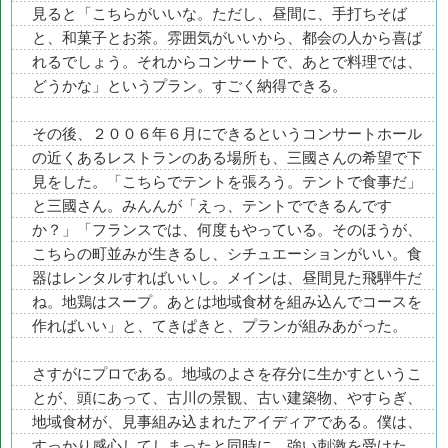
見ると「こちらがいいな。ただし、昼間に、手打ちそば
と、和菓子とお茶。雰囲気がいいから、都会の人から喜ば
れるでしょう。それからコンサートで、あとで料理では、
どうかな」というプラン。すごく納得できる。
その後、２００６年６月にできるというコンサートホール
の近くあるレストランのある場所も、三國さんの希望で下
見をした。「こちらでテントを張ろう。テントで食事だ」
と三國さん。みんんが「えっ、テントでできるんです
か？」「フランスでは、何度もやっている。そのほうが、
こちらの町並みが生きるし、シチュエーションがいい。食
器はレンタルすればいいし。メインは、昼間見た飛騨牛だ
ね。地鶏はスープ。あとは地域食材を組み込んでコースを
作ればいい」と、てきぱきと、プランが組みあがった。
さすがにプロである。地域のよさを存分に生かすというこ
とが、頭にあって、古川の景観、古い建築物、やすらぎ、
地域食材が、見事組み込まれたアイディアである。僕は、
すっかり感心してしまったと同時に、強い刺激を受けた。