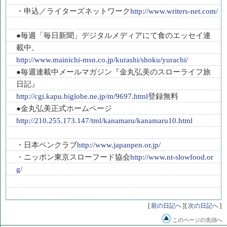
・申込／ライターズネットワーク
http://www.writers-net.com/
●毎週「毎日新聞」デジタルメディアにて食のエッセイ連
載中。
http://www.mainichi-msn.co.jp/kurashi/shoku/yurachi/
●毎週連載中メールマガジン『金丸弘美のスローライフ旅
日記』
http://cgi.kapu.biglobe.ne.jp/m/9697.html
登録無料
●金丸弘美正式ホームページ
http://210.255.173.147/tml/kanamaru/kanamaru10.html
・日本ペンクラブ
http://www.japanpen.or.jp/
・ニッポン東京スローフード協会
http://www.nt-slowfood.or
g/
[
前の日記へ
]
[
次の日記へ
]
このページの先頭へ