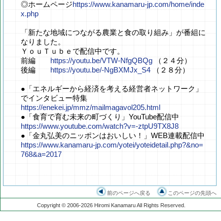
◎ホームページ
https://www.kanamaru-jp.com/home/inde
x.php
「新たな地域につながる農業と食の取り組み」が番組に
なりました。
ＹｏｕＴｕｂｅで配信中です。
前編
https://youtu.be/VTW-NfgQBQg
（２４分）
後編
https://youtu.be/-NgBXMJx_S4
（２８分）
●「エネルギーから経済を考える経営者ネットワーク」
でインタビュー特集
https://enekei.jp/mmz/mailmagavol205.html
●「食育で育む未来の町づくり」YouTube配信中
https://www.youtube.com/watch?v=-ztpU9TX8J8
●「金丸弘美のニッポンはおいしい！」WEB連載配信中
https://www.kanamaru-jp.com/yotei/yoteidetail.php?&no=
768&a=2017
前のページへ戻る
このページの先頭へ
Copyright © 2006-2026 Hiromi Kanamaru All Rights Reserved.