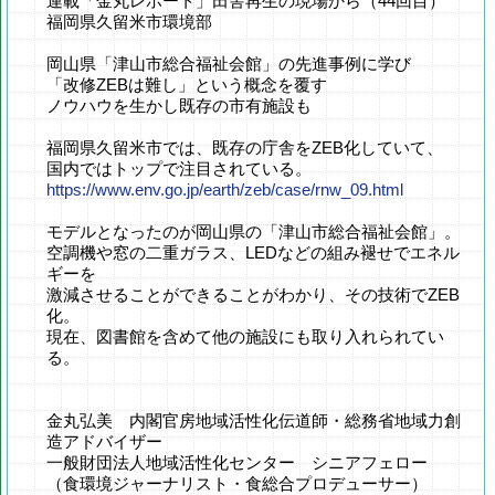
連載「金丸レポート」田舎再生の現場から（44回目）
福岡県久留米市環境部
岡山県「津山市総合福祉会館」の先進事例に学び
「改修ZEBは難し」という概念を覆す
ノウハウを生かし既存の市有施設も
福岡県久留米市では、既存の庁舎をZEB化していて、
国内ではトップで注目されている。
https://www.env.go.jp/earth/zeb/case/rnw_09.html
モデルとなったのが岡山県の「津山市総合福祉会館」。
空調機や窓の二重ガラス、LEDなどの組み褪せでエネル
ギーを
激減させることができることがわかり、その技術でZEB
化。
現在、図書館を含めて他の施設にも取り入れられてい
る。
金丸弘美 内閣官房地域活性化伝道師・総務省地域力創
造アドバイザー
一般財団法人地域活性化センター シニアフェロー
（食環境ジャーナリスト・食総合プロデューサー）