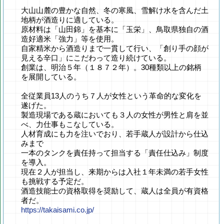
大山山麓の豊かな自然、冬の寒風、雪解け水を含んだ土
地柄が酒造りに適している。
原材料は「山田錦」を基本に「玉栄」、鳥取県独自の酒
造好適米「強力」等を使用。
自家精米から酒造りまで一貫して行い、「創り手の顔が
見える辛口」にこだわって造り続けている。
創業は、明治５年（１８７２年）。30種類以上の銘柄
を展開している。
全従業員13人のうち７人が女性という革命的な変化を
遂げた。
製造現場である蔵においても３人の女性が男性と肩を並
べ、力仕事もこなしている。
人材育成にも力を注いでおり、若手蔵人が設計から仕込
みまで
一本のタンクを責任持って担当する「責任仕込み」制度
を導入。
現在２人が担当し、来期からは入社１年未満の若手女性
も挑戦する予定だ。
酒造技能士の資格取得を奨励して、蔵人は全員が有資格
者だ。
https://takaisami.co.jp/