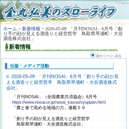
ホーム
>
新着情報
> 2026-05-09 「月刊NOSAI」6月号「創
り手の顔が見える酒造りと経営哲学 鳥取県琴浦町・大谷
酒造株式会社」
新着情報
前のページへ戻る
出版・メディア活動
2026-05-09 「月刊NOSAI」6月号「創り手の顔が見
える酒造りと経営哲学 鳥取県琴浦町・大谷酒造株式
会社」
「月刊NOSAI」（全国農業共済協会）6月号
https://www.nosai.or.jp/nosai_kasou/syuppan.html
「農と食で高める地域の力」連載５９
「創り手の顔が見える酒造りと経営哲学
鳥取県琴浦町・大谷酒造株式会社」