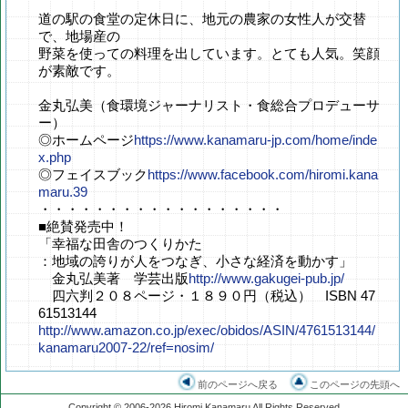
道の駅の食堂の定休日に、地元の農家の女性人が交替
で、地場産の
野菜を使っての料理を出しています。とても人気。笑顔
が素敵です。
金丸弘美（食環境ジャーナリスト・食総合プロデューサ
ー）
◎ホームページ
https://www.kanamaru-jp.com/home/inde
x.php
◎フェイスブック
https://www.facebook.com/hiromi.kana
maru.39
・・・・・・・・・・・・・・・・・・
■絶賛発売中！
「幸福な田舎のつくりかた
：地域の誇りが人をつなぎ、小さな経済を動かす」
金丸弘美著 学芸出版
http://www.gakugei-pub.jp/
四六判２０８ページ・１８９０円（税込） ISBN 47
61513144
http://www.amazon.co.jp/exec/obidos/ASIN/4761513144/
kanamaru2007-22/ref=nosim/
前のページへ戻る
このページの先頭へ
Copyright © 2006-2026 Hiromi Kanamaru All Rights Reserved.