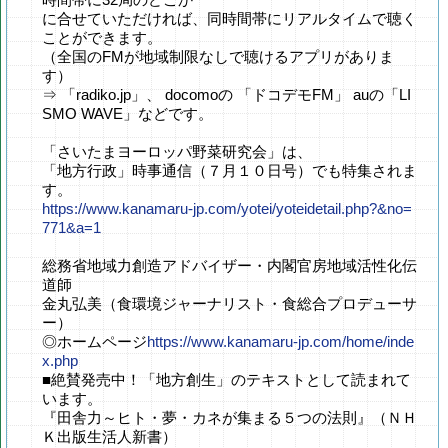
に合せていただければ、同時間帯にリアルタイムで聴く
ことができます。
（全国のFMが地域制限なしで聴けるアプリがありま
す）
⇒ 「radiko.jp」、 docomoの 「ドコデモFM」 auの「LI
SMO WAVE」などです。
「さいたまヨーロッパ野菜研究会」は、
「地方行政」時事通信（７月１０日号）でも特集されま
す。
https://www.kanamaru-jp.com/yotei/yoteidetail.php?&no=
771&a=1
総務省地域力創造アドバイザー・内閣官房地域活性化伝
道師
金丸弘美（食環境ジャーナリスト・食総合プロデューサ
ー）
◎ホームページ
https://www.kanamaru-jp.com/home/inde
x.php
■絶賛発売中！「地方創生」のテキストとして読まれて
います。
『田舎力～ヒト・夢・カネが集まる５つの法則』（ＮＨ
Ｋ出版生活人新書）