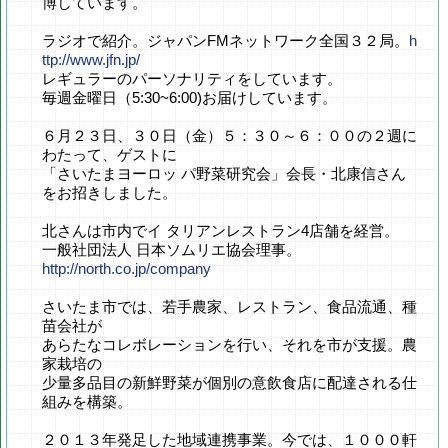
博しています。
ラジオで紹介。ジャパンFMネットワーク全国３２局。
h
ttp://www.jfn.jp/
レギュラーのパーソナリティをしています。
毎週金曜日（5:30~6:00)お届けしています。
６月２３日、３０日（金）５：３０～６：００の２週に
わたって、ゲストに
「さいたまヨーロッ パ野菜研究会」会長・北康信さん
をお招きしました。
北さんは市内でイ タリアンレストラン4店舗を経営。
一般社団法人 日本ソムリエ協会理事。
http://north.co.jp/company
さいたま市では、若手農家、レストラン、食品流通、種
苗会社が
あらたなコレボレーションを行い、それを市が支援。農
家栽培の
少量多品目の新鮮野菜が個別の意飲食店に配達される仕
組みを構築。
２０１３年発足した地域連携事業。今では、１０００軒