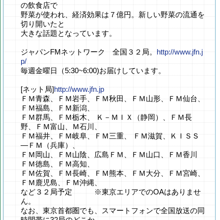
の飲食店で
野菜が使われ、経済効果は７億円。新しい野菜の流通を
切り開いたと
大きな話題となっています。
ジャパンFMネットワーク 全国３２局。
http://www.jfn.j
p/
毎週金曜日（5:30~6:00)お届けしています。
[ネット局]
http://www.jfn.jp
ＦＭ青森、ＦＭ岩手、ＦＭ秋田、ＦＭ山形、ＦＭ仙台、
ＦＭ福島、ＦＭ新潟、
ＦＭ群馬、ＦＭ栃木、 Ｋ－ＭＩＸ（静岡）、ＦＭ長
野、ＦＭ富山、Ｍ石川、
ＦＭ福井、ＦＭ岐阜、ＦＭ三重、 ＦＭ滋賀、ＫＩＳＳ
―ＦＭ（兵庫）、
ＦＭ岡山、ＦＭ山陰、広島ＦＭ、ＦＭ山口、ＦＭ香川
ＦＭ徳島、ＦＭ高知、
ＦＭ佐賀、ＦＭ長崎、ＦＭ熊本、ＦＭ大分、ＦＭ宮崎、
ＦＭ鹿児島、ＦＭ沖縄、
など３２局予定 ※東京エリアでのOAはありませ
ん。
なお、東京首都圏でも、スマートフォンで全国放送の同
時間帯に32局のどこか