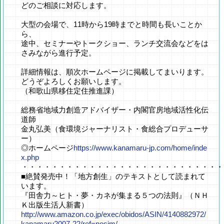
どのご相談に対応します。
大型の会場で、11時から19時までと時間も長いことか
ら、
途中、セミナーやトークショー、ランチ交流会などをは
さみながら進行予定。
詳細情報は、順次ホームページに掲載してまいります。
どうぞよろしくお願いします。
（和歌山県移住定住推進課）
総務省地域力創造アドバイザー・内閣官房地域活性化伝
道師
金丸弘美（食環境ジャーナリスト・食総合プロデューサ
ー）
◎ホームページ
https://www.kanamaru-jp.com/home/inde
x.php
・・・・・・・・・・・・・・・・・・・・・・・・・・・
■絶賛発売中！「地方創生」のテキストとして読まれて
います。
『田舎力～ヒト・夢・カネが集まる５つの法則』（ＮＨ
Ｋ出版生活人新書）
http://www.amazon.co.jp/exec/obidos/ASIN/4140882972/
kanamaru2007-22/ref=nosim/