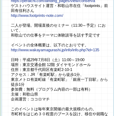
https://peraichi.com/landing_pages/view/conserva
ゲストハウスサイト運営・和歌山市在住「footprints」前
田有佳利さん
http://www.footprints-note.com/
二人が登場。開場直後のセミナー（11:30～予定）にお
いて、
和歌山での仕事をテーマに体験談等を話す予定です
イベントの全体概要は、以下のとおりです。
http://www.wakayamagurashi.jp/info/info.php?id=135
日時：平成29年7月8日（土）11:00～19:00
場所：東京交通会館 12階 ダイヤモンドホール
住所：東京都千代田区有楽町2-10-1
アクセス：JR「有楽町駅」から徒歩1分、
東京メトロ有楽町線「有楽町駅」「銀座一丁目駅」から
徒歩1分
参加費：無料（プログラム内容の一部は有料）
主催：和歌山県
企画運営：ココロマチ
このイベントは毎年東京開催の最大規模のもの。
市町村をはじめ３０程度のブースを設け、移住や就職な