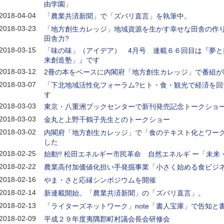
由学園」
2018-04-04
「農業共済新聞」で「ズバリ直言」を執筆中。
2018-03-23
「地方創生カレッジ」地域資源を生かす幸せな田舎の作り
田舎力?
2018-03-15
「味の味」（アイデア） 4月号 連載６６回目は『夢と
来創造塾」』です
2018-03-12
2冊の本をベースに内閣府「地方創生カレッジ」で番組が
2018-03-07
「下北地域活性化フォーラム?ヒト・食・観光で経済を回
す
2018-03-03
東京・八重洲ブックセンターで新刊発売記念トークショ
2018-03-03
金丸と上野千鶴子先生とのトークショー
2018-03-02
内閣府「地方創生カレッジ」で「食のテキスト化とワー
した
2018-02-25
始動!! 松田エネルギー市民革命 自然エネルギ ー「未
2018-02-22
農業高付加価値化担い手発掘事業「小さく始める食ビジネ
2018-02-16
やま・さと応縁シンポジウムを開催
2018-02-14
新連載開始。「農業共済新聞」の「ズバリ直言」。
2018-02-13
「ライターズネットワーク」note「書人宝庫」で告知と
2018-02-09
平成２９年度夷隅郡町村議会長会研修会