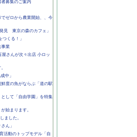
講者募集のご案内
市でゼロから農業開始、、今
発見 東京の森のカフェ」
をつくる！」
進事業
百屋さんが次々出店 小ロッ
す。
熟成中」
超鮮度の魚がならぶ「道の駅
」として「自由学園」を特集
」が始まります。
筆しました。
りさん」
育活動のトップモデル「自