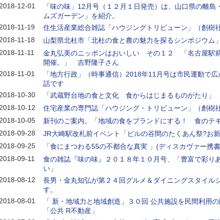
2018-12-01
「味の味」12月号（１２月１日発売）は、山口県の離島
ムズガーデン」を紹介。
2018-11-19
住生活産業総合雑誌「ハウジングトリビューン」（創樹
2018-11-18
山梨県北杜市「北杜の食と農の魅力を探るシンポジウム
2018-11-11
金丸弘美のニッポンはおいしい その１２ 「名古屋駅
開催。」 吉野隆子さん
2018-11-01
「地方行政」（時事通信）2018年11月号は市民運動で
話です
2018-10-30
「武蔵野台地の食と文化 食からはじまるものがたり」
2018-10-12
住宅産業の専門誌「ハウジング・トリビューン」（創樹
2018-10-05
新刊のご案内。「地域の食をブランドにする！ 食のテ
2018-09-28
JR大崎駅改札前イベント「ビルの谷間のたくあん祭?お新
2018-09-25
「食にまつわる55の不都合な真実 」(ディスカヴァー携書
2018-09-11
食の雑誌『味の味』２０１８年１０月号、「豊富で彩りあ
い」
2018-08-12
長男・金丸知弘が第２４回グルメ＆ダイニングスタイル
す。
2018-08-01
「 新・地域力と地域創造」３０回 公共施設を民間利用
「公共 R不動産」