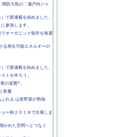
・周防大島の「瀬戸内ジャ
社）で新連載を始めました。
」に参加します。
前でオーガニック朝市を毎週
広がる再生可能エネルギーの
社）で新連載を始めました。
キストを作ろう」
香の逆襲?」
) 新書
ふれる 山形野菜が勢揃
ショー秋２０１８で出展しま
の開かれた空間へとつなぐ