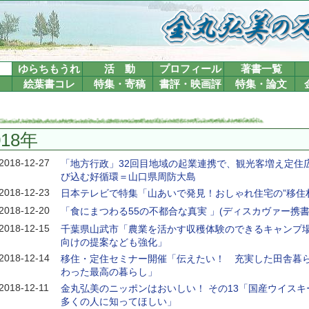
ゆらちもうれ
活 動
プロフィール
著書一覧
絵葉書コレ
特集・寄稿
書評・映画評
特集・論文
018年
2018-12-27
「地方行政」32回目地域の起業連携で、観光客増え定住
び込む好循環＝山口県周防大島
2018-12-23
日本テレビで特集「山あいで発見！おしゃれ住宅の”移住
2018-12-20
「食にまつわる55の不都合な真実 」(ディスカヴァー携書
2018-12-15
千葉県山武市「農業を活かす収穫体験のできるキャンプ場
向けの提案なども強化」
2018-12-14
移住・定住セミナー開催「伝えたい！ 充実した田舎暮
わった最高の暮らし」
2018-12-11
金丸弘美のニッポンはおいしい！ その13「国産ウイス
多くの人に知ってほしい」