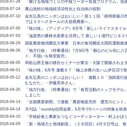
2018-07-28
「稼げる地域づくりの中核リーダー育成プログラム」受
2018-07-24
農山漁村の地域経済活性化と自治体の役割
2018-07-10
金丸弘美のニッポンはおいしい！第１１回「静岡県菊川
では３０ヘクタールの大規模農家へ」
2018-07-05
『味の味』（アィディア）8月号「新しいライフスタイル
2018-07-03
「滋賀県の農林水産業を活用して 新しい１億円ビジネス
2018-06-29
国産農産物消費拡大事業 日本の食消費拡大国民運動推
2018-06-26
「地方行政」（時事通信）7月9日号「都心のビル街に八
ト、不揃いを格安販売」
2018-06-05
和歌山県主催の移住セミナーが東京・大阪で開催されま
2018-06-01
「味の味」6月号 連載６７「極上赤豚の生ハム伊豆沼で
2018-05-12
金丸弘美のニッポンはおいしい！ 連載１０「漁師直行
むなかた」・伊藤美幸さん」
2018-04-25
「地方行政」（時事通信）で「食育活動のトップモデル
しました
2018-04-14
「全国農業新聞」で連載「農産物直売所 運営のヒント
2018-04-14
月刊誌「monthly信用金庫」5月号で5ページの特集を執
2018-04-10
「学校給食と農家をつなぐコーディネーター・村上かほ
2018-04-09
「新・地域力と地域創造」（２８回目）4月９日号は、食