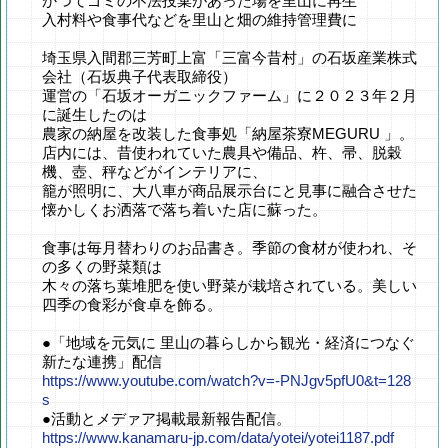
かつてゴミの不法投棄があった場を里山に再生
入村料や食事代などを里山と畑の維持管理費に
埼玉県入間郡三芳町上富「三富今昔村」の石坂産業株式
会社（石坂典子代表取締役）
運営の「石坂オーガニックファーム」に２０２３年２月
に誕生したのは
農家の納屋を改装した食事処「納屋茶寮MEGURU 」。
店内には、昔使われていた農具や備品、杵、帚、脱穀
機、壺、秤などがインテリアに、
籠が照明に、大八車が商品展示台にと見事に融合させた
懐かしくお洒落で落ち着いた店に蘇った。
食事は毎月替わりのお品書き。季節の食材が使われ、そ
の多くの野菜類は
木々の落ち葉堆肥を使い野菜が栽培されている。美しい
四季の食彩が食卓を飾る。
●「地域を元気に 里山の暮らしから観光・経済につなぐ
新たな連携」配信
https://www.youtube.com/watch?v=-PNJgv5pfU0&t=128
s
●活動とメデァア掲載最新報告配信。
https://www.kanamaru-jp.com/data/yotei/yotei1187.pdf