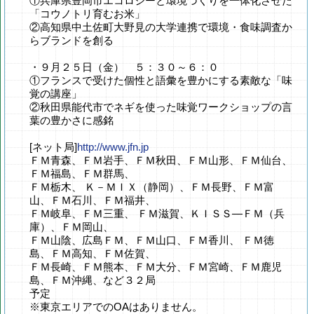
①兵庫県豊岡市エコロジーと環境づくりを一体化させた
「コウノトリ育むお米」
②高知県中土佐町大野見の大学連携で環境・食味調査か
らブランドを創る
・９月２５日（金） ５：３０～６：０
①フランスで受けた個性と語彙を豊かにする素敵な「味
覚の講座」
②秋田県能代市でネギを使った味覚ワークショップの言
葉の豊かさに感銘
[ネット局]
http://www.jfn.jp
ＦＭ青森、ＦＭ岩手、ＦＭ秋田、ＦＭ山形、ＦＭ仙台、
ＦＭ福島、ＦＭ群馬、
ＦＭ栃木、 Ｋ－ＭＩＸ（静岡）、ＦＭ長野、ＦＭ富
山、ＦＭ石川、ＦＭ福井、
ＦＭ岐阜、ＦＭ三重、 ＦＭ滋賀、ＫＩＳＳ―ＦＭ（兵
庫）、ＦＭ岡山、
ＦＭ山陰、広島ＦＭ、ＦＭ山口、ＦＭ香川、 ＦＭ徳
島、ＦＭ高知、ＦＭ佐賀、
ＦＭ長崎、ＦＭ熊本、ＦＭ大分、ＦＭ宮崎、ＦＭ鹿児
島、ＦＭ沖縄、など３２局
予定
※東京エリアでのOAはありません。