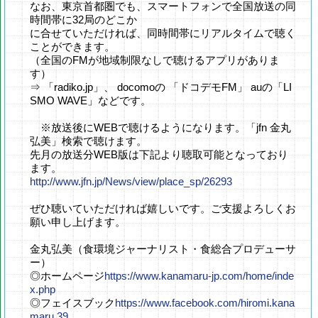
なお、東京首都圏でも、スマートフォンで全国放送の同
時間帯に32局のどこか
に合せていただければ、同時間帯にリアルタイムで聴く
ことができます。
（全国のFMが地域制限なしで聴けるアプリがありま
す）
⇒ 「radiko.jp」、 docomoの 「ドコデモFM」 auの「LI
SMO WAVE」などです。
※放送後にWEBで聴けるようになります。「jfn 金丸
弘美」検索で聴けます。
先月の放送分WEB版は下記より聴取可能となっており
ます。
http://www.jfn.jp/News/view/place_sp/26293
ぜひ聴いていただければ嬉しいです。ご支援よろしくお
願い申し上げます。
金丸弘美（食環境ジャーナリスト・食総合プロデューサ
ー）
◎ホームページ
https://www.kanamaru-jp.com/home/inde
x.php
◎フェイスブック
https://www.facebook.com/hiromi.kana
maru.39