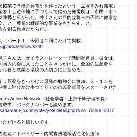
民協業で６機の発電所を作ったという「宝塚すみれ発電」。
金を出し遊休地に手づくりで始めた発電所は、市民・市・
プ連携と広がった。井上さんの目的は将来の子供に健康な
ぐこと、農業の継続的な事業をもたらすこと。
命を創る原点だからだ。
ん（パート１：今回は２回にわけて掲載）
or.jp/article/show/8240
保子さんは、元イラストレーターで新聞配達員。彼女は、
同購入の会に入ったことをきっかけに、全国の生産者を
から食と農業と環境の大切さに目覚める。
イリ原発をきっかけに原発の勉強会に参加。３・１１を
仲間に呼びかけ手づくりでの市民発電所をスタートさせた。
en's Action Network・社会学者・上野千鶴子理事長）
連載中。バックナンバーも読めます。
.kanamaru-jp.com/yotei/yoteidetail.php?&no=768&a=2017
いただけると嬉しいです。
力創造アドバイザー・内閣官房地域活性化伝道師