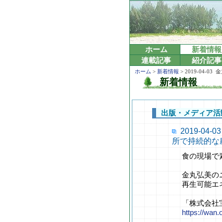
ホーム
新着情報
連載記事
紹介記事
ホーム
>
新着情報
> 2019-0
新着情報
出版・メディア活
2019-0
所で持続的な
食の現場で
金丸弘美の
再生可能エ
「株式会社
https://wan.