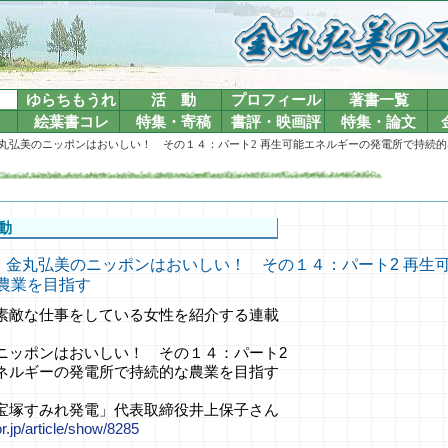
ゆらちもうれ
活 動
プロフィール
著書一覧
絵葉書コレ
特集・寄稿
書評・映画評
特集・論文
4-03 金丸弘美のニッポンはおいしい！ その１４：パート2 再生可能エネルギーの発電所で持続
動
4-03 金丸弘美のニッポンはおいしい！ その１４：パート2 再
農業を目指す
素敵な仕事をしている女性を紹介する連載
ニッポンはおいしい！ その１４：パート2
ネルギーの発電所で持続的な農業を目指す
宝塚すみれ発電」代表取締役井上保子さん
or.jp/article/show/8285