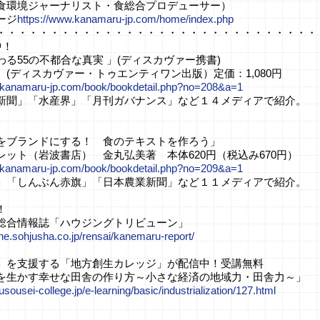
食環境ジャーナリスト・食総合プロデューサー）
ージ
https://www.kanamaru-jp.com/home/index.php
・・・・・・・・・・・・・・・・・・・・・・・・・・・・・・
中！
る55の不都合な真実 」(ディスカヴァー携書)
 (ディスカヴァー・トゥエンティワン出版）定価：1,080円
.kanamaru-jp.com/book/bookdetail.php?no=208&a=1
新聞」「水産界」「月刊ガバナンス」など１４メディアで紹介。
をブランドにする！ 食のテキストを作ろう」
レット（岩波書店） 金丸弘美著 本体620円（税込み670円）
.kanamaru-jp.com/book/bookdetail.php?no=209&a=1
」「しんぶん赤旗」「日本農業新聞」など１１メディアで紹介。
！
総合情報誌「ハウジングトリビューン」
line.sohjusha.co.jp/rensai/kanemaru-report/
」を支援する「地方創生カレッジ」が配信中！受講無料
を生かす幸せな田舎の作り方～小さな経済の地域力・田舎力～」
usousei-college.jp/e-learning/basic/industrialization/127.html