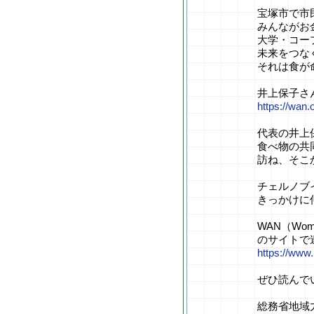
宝塚市で市
みんながお
大学・コー
未来をつな
それは食が
井上保子さ
https://wan.
代表の井上
食べ物の共
訪ね、そこ
チェルノブ
きっかけに
WAN（Wom
のサイトで
https://www
ぜひ読んで
総務省地域