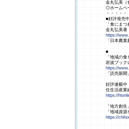
金丸弘美（
◎ホームペ
・・・・・
■好評発売
「食にまつわ
金丸弘美著
https://www
「日本農業
■
「地域の食
岩波ブック
https://www
「読売新聞
好評連載中
住生活産業
https://hton
「地方創生
「地域資源
https://chiho