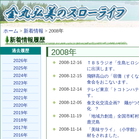
ホーム
>
新着情報
> 2008年
新着情報履歴
2008年
過去履歴
2026年
2008-12-16
ＴＢＳラジオ「生島ヒロシ
2025年
に出演します。
2024年
2008-12-15
飛騨高山の「宿儺（すくな
食会をおこないます。
2023年
2008-12-14
テレビ東京「トコトンハテ
2022年
す。
2021年
2008-12-05
食文化交流企画? 麺がつ
2020年
化 ?
2019年
2008-11-19
「地域力創造」全国市町村長
2018年
鹿児島
2017年
2008-11-14
「美味サライ」（小学館）
2016年
材をされました。