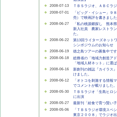
2008-07-13
ＴＢＳラジオ、ＡＢＣラジ
2008-07-01
「ビッグ・イシュー」９８
売）で映画評を書きました
2008-06-27
「私の桃源郷探し 熊本県
新入社員 農家レストラン
た。
2008-06-22
第13回ライターズネット
シンポジウムのお知らせ
2008-06-19
徳之島ツアーの募集中です
2008-06-18
総務省の「地域力創造アド
「地域人材ネット」に選ば
2008-06-16
新創刊の雑誌『カイラス』
けました。
2008-06-12
「オトコを刺激する情報マ
でコメントが載りました。
2008-05-30
ＴＢＳラジオ「生島ヒロシ
に出演
2008-05-27
最新刊「給食で育つ賢い子
2008-05-06
「ＴＢＳラジオ環境スペシ
東京２００８」でラジオ出