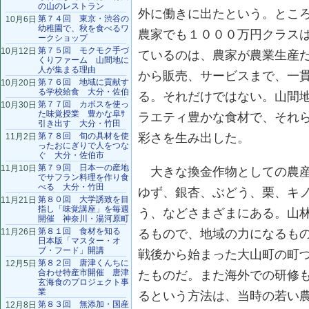
の山のレストラン
外に働きに出たという。とこ
第７４回 東京・渋谷の
10月6日
幼稚園で、秋を食べるワ
農家でも１０００万円クラス
ークショップ
第７５回 モクモク手づ
10月12日
ているのは、農家が農業生産
くりファーム 山間地に
人が集まる理由
から販売、サービスまで、一
第７６回 地域に貢献す
10月20日
る学校給食 大分・佐伯
る。それだけではない。山間
第７７回 カボスを使っ
10月30日
た味覚授業 豊かな阜ｻ
ラエティ豊かな食材で、それ
引き出す 大分・竹田
第７８回 旬の具材を使
彩さを生み出した。
11月2日
ったおにぎりで人をつな
ぐ 大分・佐伯市
第７９回 日本一の産地
11月10日
大きな換金作物としての農産
でサフラン料理を作り食
べる 大分・竹田
ゆず、銀杏、ぶどう、栗、キ
第８０回 大学誘致を目
11月21日
指し「味覚講座」を毎週
う、などさまざまにある。山
開催 神奈川・湯河原町
第８１回 食材を知る
11月26日
るもので、地域の力になるも
日本版「マスター・オ
ブ・フード」開講
戦後から始まった大山町の町
第８２回 唐津くんちに
12月5日
合わせ特産市開催 唐津
たものだ。また海外での研修
玄海食のプロジェクト事
業
るという方法は、当時の若い
第８３回 無添加・国産
12月8日