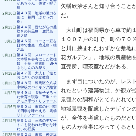
かあちゃん 佐賀・呼子
矢幡欣治さんと知り合うこと
町
第４３回 地域の魅力を
2月16日
だ。
形に 福岡「ぶどうの
樹」
第４４回 昔ながらの釜
2月23日
大山町は福岡県から車で約１
炊きの純黒糖 鹿児島・
徳之島
１００７戸の町で、町の７０
第４５回 コーヒー豆を
3月2日
日本で生産 鹿児島・徳
と川に挟まれたわずかな敷地
之島
第４６回 スローフード
3月11日
花ガルデン」。地域の農産物
の本場を参考にした収穫
祭 千葉・多古町「BRA
直売所、喫茶室などがある。
ぶらしんのみ祭り」
第４７回 大人も「塩と
3月18日
おにぎりの味覚教育」
まず目についたのが、レスト
第４８回 練馬区立八坂
3月23日
中学校のバイキング給食
れたという建築物は、外観が
第４９回 ３拍子そろっ
4月2日
た食育の現場 三重・モ
景観との調和がとてもとれて
クモク手づくりファーム
第５０回 東京の住宅街
4月6日
地域景観を配慮したデザイン
で四季を味わえる「馬橋
リトルファーム」
が、全体を考慮したものだと
第５１回 三國のデザー
4月14日
トにも使われた豊かな味
もの人が食事にやってくると
わいの豆腐
第５２回 東京・神楽坂
4月25日