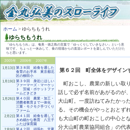
ホーム
> ゆらちもうれ
ゆらちもうれ
「ゆらちもうれ」は、奄美・徳之島の言葉で「ゆっくりしていきなさい」という意
味です。 ちょっと一休みして、食の現場からの直送レポートを楽しんでいただけた
らと思います。
2005年
2006年
2007年
第３８回 給食を通した
1月13日
第６２回 町全体をデザイン
食育のお手本 東京都北
区の柳田小
第３９回 身近にほしい
1月19日
町おこし、農業の新しい取り
ファーマーズ・マーケッ
ト 茨城・ポケットファ
話しで必ず名前があがるのが
ームどきどき
第４０回 農業・加工・
1月26日
大山町。一度訪ねてみたかっ
消費者教育まで一体化
三重・モクモク手づくり
る。その機会がやっとおとず
ファーム
第４１回 給食を通して
2月2日
も大山町の町おこしの中心と
きめ細かな教育 八王子
ふたば保育園
分大山町農業協同組合」の代
第４２回 頑張れ、甘夏
2月9日