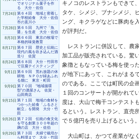
キノコのレストランもできて
でオリジナル菓子を作
る 大分・佐伯
タケ、シメジ、ブナシメジ、
第６４回 地域と密着し
7月24日
た学校給食 大分・佐伯
ング、キクラゲなどに豚肉を
市の直川小
第６５回 九州で「魚
7月28日
が評判だ。
醤」を生産 大分・佐伯
第６６回 東京の牧場で
8月3日
本格的味覚教育
レストランに併設して、農家
第６７回 歴史と伝統に
8月17日
現代の風を吹き込んだ酒
加工品が販売されている。驚
造り 佐賀
第６８回 大分・竹田市
8月24日
象徴ともなっている梅を使っ
で豆腐テイスティング
第６９回 荒れ放題の休
9月1日
が地下にあって、これがまる
耕地 ＮＰＯが緑あふれ
る畑に 東京・町田
のである。ここでは町民の企
第７０回 “地域循環
9月9日
型”の酒屋さん 佐賀・
１回のコンサートが開かれて
山田商店
第７１回 地域の食材を
9月15日
度は、大山で梅干コンテスト
つかった給食「ふるさと
献立」を開発 大分・竹
るという。レストラン、直売
田
第７２回 伝統の食文化
9月26日
で５億円を売り上げるという
を守る創業３００年超の
麹の店 大分・佐伯
第７３回 夫婦で栽培か
9月29日
大山町は、かつて産業がなく
ら料理まで 大分・竹田