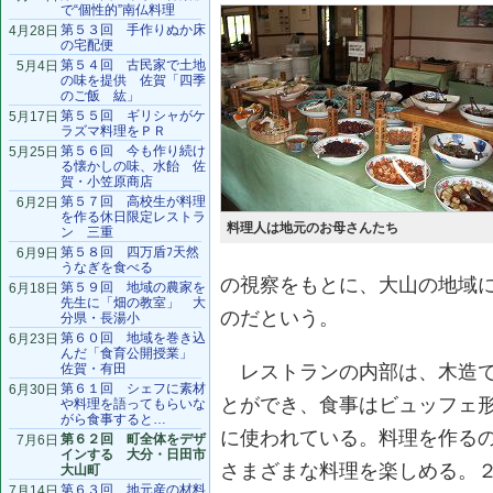
で“個性的”南仏料理
第５３回 手作りぬか床
4月28日
の宅配便
第５４回 古民家で土地
5月4日
の味を提供 佐賀「四季
のご飯 紘」
第５５回 ギリシャがケ
5月17日
ラズマ料理をＰＲ
第５６回 今も作り続け
5月25日
る懐かしの味、水飴 佐
賀・小笠原商店
第５７回 高校生が料理
6月2日
を作る休日限定レストラ
料理人は地元のお母さんたち
ン 三重
第５８回 四万盾ﾌ天然
6月9日
うなぎを食べる
の視察をもとに、大山の地域
第５９回 地域の農家を
6月18日
先生に「畑の教室」 大
のだという。
分県・長湯小
第６０回 地域を巻き込
6月23日
んだ「食育公開授業」
佐賀・有田
レストランの内部は、木造で
第６１回 シェフに素材
6月30日
とができ、食事はビュッフェ
や料理を語ってもらいな
がら食事すると…
に使われている。料理を作る
第６２回 町全体をデザ
7月6日
インする 大分・日田市
さまざまな料理を楽しめる。
大山町
第６３回 地元産の材料
7月14日