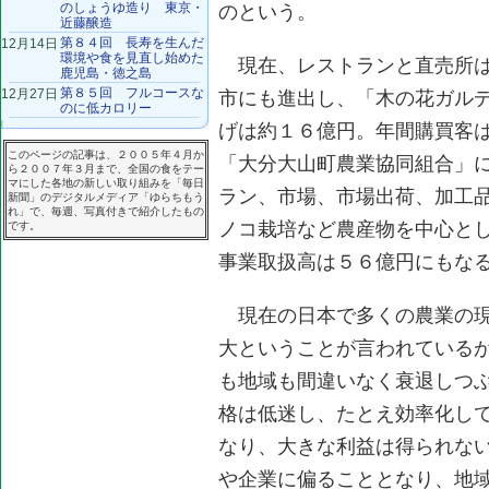
のしょうゆ造り 東京・
のという。
近藤醸造
第８４回 長寿を生んだ
12月14日
環境や食を見直し始めた
現在、レストランと直売所は
鹿児島・徳之島
第８５回 フルコースな
12月27日
市にも進出し、「木の花ガル
のに低カロリー
げは約１６億円。年間購買客
このページの記事は、２００５年４月か
「大分大山町農業協同組合」
ら２００７年３月まで、全国の食をテー
マにした各地の新しい取り組みを「毎日
ラン、市場、市場出荷、加工
新聞」のデジタルメディア「ゆらちもう
れ」で、毎週、写真付きで紹介したもの
ノコ栽培など農産物を中心と
です。
事業取扱高は５６億円にもな
現在の日本で多くの農業の現
大ということが言われている
も地域も間違いなく衰退しつ
格は低迷し、たとえ効率化し
なり、大きな利益は得られな
や企業に偏ることとなり、地