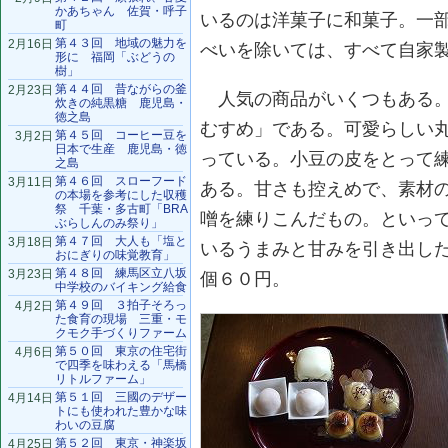
かあちゃん 佐賀・呼子
いるのは洋菓子に和菓子。一
町
第４３回 地域の魅力を
2月16日
べいを除いては、すべて自家
形に 福岡「ぶどうの
樹」
第４４回 昔ながらの釜
2月23日
人気の商品がいくつもある。
炊きの純黒糖 鹿児島・
徳之島
むすめ」である。可愛らしい
第４５回 コーヒー豆を
3月2日
日本で生産 鹿児島・徳
っている。小豆の皮をとって
之島
第４６回 スローフード
3月11日
ある。甘さも控えめで、素材
の本場を参考にした収穫
祭 千葉・多古町「BRA
噌を練りこんだもの。といっ
ぶらしんのみ祭り」
第４７回 大人も「塩と
3月18日
いるうまみと甘みを引き出し
おにぎりの味覚教育」
第４８回 練馬区立八坂
3月23日
個６０円。
中学校のバイキング給食
第４９回 ３拍子そろっ
4月2日
た食育の現場 三重・モ
クモク手づくりファーム
第５０回 東京の住宅街
4月6日
で四季を味わえる「馬橋
リトルファーム」
第５１回 三國のデザー
4月14日
トにも使われた豊かな味
わいの豆腐
第５２回 東京・神楽坂
4月25日