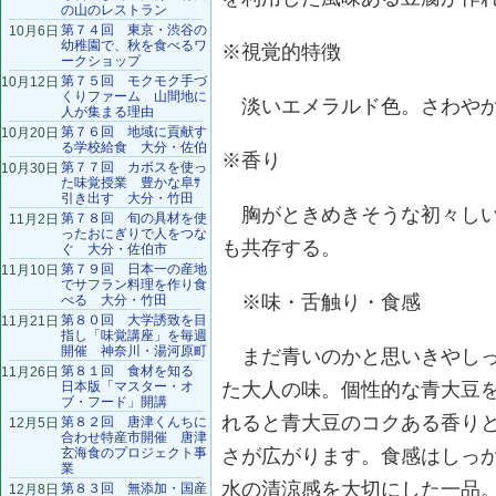
の山のレストラン
第７４回 東京・渋谷の
10月6日
幼稚園で、秋を食べるワ
※視覚的特徴
ークショップ
第７５回 モクモク手づ
10月12日
くりファーム 山間地に
淡いエメラルド色。さわやか
人が集まる理由
第７６回 地域に貢献す
10月20日
る学校給食 大分・佐伯
※香り
第７７回 カボスを使っ
10月30日
た味覚授業 豊かな阜ｻ
引き出す 大分・竹田
胸がときめきそうな初々しい
第７８回 旬の具材を使
11月2日
ったおにぎりで人をつな
も共存する。
ぐ 大分・佐伯市
第７９回 日本一の産地
11月10日
でサフラン料理を作り食
※味・舌触り・食感
べる 大分・竹田
第８０回 大学誘致を目
11月21日
指し「味覚講座」を毎週
開催 神奈川・湯河原町
まだ青いのかと思いきやしっ
第８１回 食材を知る
11月26日
日本版「マスター・オ
た大人の味。個性的な青大豆
ブ・フード」開講
れると青大豆のコクある香り
第８２回 唐津くんちに
12月5日
合わせ特産市開催 唐津
玄海食のプロジェクト事
さが広がります。食感はしっ
業
水の清涼感を大切にした一品
第８３回 無添加・国産
12月8日