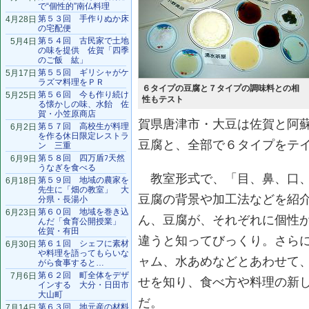
で“個性的”南仏料理
第５３回 手作りぬか床
4月28日
の宅配便
第５４回 古民家で土地
5月4日
の味を提供 佐賀「四季
のご飯 紘」
第５５回 ギリシャがケ
5月17日
ラズマ料理をＰＲ
６タイプの豆腐と７タイプの調味料との相
第５６回 今も作り続け
5月25日
性もテスト
る懐かしの味、水飴 佐
賀・小笠原商店
賀県唐津市・大豆は佐賀と阿
第５７回 高校生が料理
6月2日
を作る休日限定レストラ
豆腐と、全部で６タイプをテ
ン 三重
第５８回 四万盾ﾌ天然
6月9日
うなぎを食べる
教室形式で、「目、鼻、口、
第５９回 地域の農家を
6月18日
先生に「畑の教室」 大
豆腐の背景や加工法などを紹
分県・長湯小
第６０回 地域を巻き込
6月23日
ん、豆腐が、それぞれに個性
んだ「食育公開授業」
佐賀・有田
違うと知ってびっくり。さら
第６１回 シェフに素材
6月30日
や料理を語ってもらいな
ャム、水あめなどとあわせて
がら食事すると…
第６２回 町全体をデザ
7月6日
せを知り、食べ方や料理の新
インする 大分・日田市
大山町
だ。
第６３回 地元産の材料
7月14日