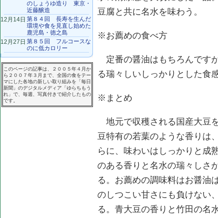
のしょうゆ造り 東京・
近藤醸造
豆腐と共に名水を味わう。
第８４回 長寿を生んだ
12月14日
環境や食を見直し始めた
鹿児島・徳之島
※お薦めの食べ方
第８５回 フルコースな
12月27日
のに低カロリー
定番の醤油はもちろんですが
このページの記事は、２００５年４月か
る瑞々しいしっかりとした食
ら２００７年３月まで、全国の食をテー
マにした各地の新しい取り組みを「毎日
新聞」のデジタルメディア「ゆらちもう
れ」で、毎週、写真付きで紹介したもの
※まとめ
です。
地元で収穫される国産大豆を
豆特有の若葉のような香りは
らに、味わいはしっかりと成
のある香りと名水の瑞々しさ
る。お薦めの調味料はお醤油
のしつこい甘さにも負けない
る。青大豆の香りと竹田の名