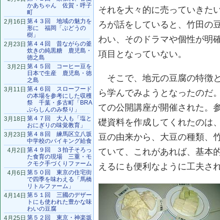
かあちゃん 佐賀・呼子
それを大々的に売っていきた
町
第４３回 地域の魅力を
2月16日
ろが話をしていると、竹田の
形に 福岡「ぶどうの
樹」
わい、そのドラマや個性が明
第４４回 昔ながらの釜
2月23日
炊きの純黒糖 鹿児島・
項目となっていない。
徳之島
第４５回 コーヒー豆を
3月2日
日本で生産 鹿児島・徳
そこで、地元の豆腐の特徴と
之島
第４６回 スローフード
3月11日
ら学んでみようとなったのだ
の本場を参考にした収穫
祭 千葉・多古町「BRA
ての公開講座が開催された。
ぶらしんのみ祭り」
第４７回 大人も「塩と
3月18日
礎資料を作成してくれたのは
おにぎりの味覚教育」
第４８回 練馬区立八坂
3月23日
豆の由来から、大豆の種類、
中学校のバイキング給食
第４９回 ３拍子そろっ
4月2日
ていて、これがあれば、基本
た食育の現場 三重・モ
クモク手づくりファーム
えるにも便利なように工夫さ
第５０回 東京の住宅街
4月6日
で四季を味わえる「馬橋
リトルファーム」
第５１回 三國のデザー
4月14日
トにも使われた豊かな味
わいの豆腐
第５２回 東京・神楽坂
4月25日