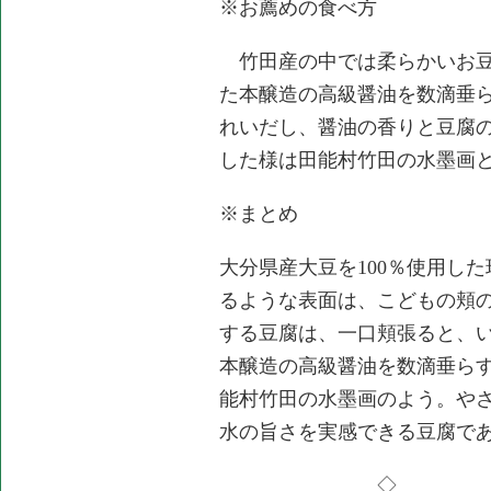
※お薦めの食べ方
竹田産の中では柔らかいお豆
た本醸造の高級醤油を数滴垂
れいだし、醤油の香りと豆腐
した様は田能村竹田の水墨画
※まとめ
大分県産大豆を100％使用し
るような表面は、こどもの頬
する豆腐は、一口頬張ると、
本醸造の高級醤油を数滴垂ら
能村竹田の水墨画のよう。や
水の旨さを実感できる豆腐で
◇