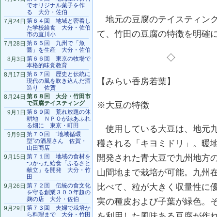
でオリジナル菓子を作
る 大分・佐伯
地元の豆腐のテイスティング
第６４回 地域と密着し
7月24日
た学校給食 大分・佐伯
て、竹田の豆腐の特徴を明確
市の直川小
第６５回 九州で「魚
7月28日
醤」を生産 大分・佐伯
◇
第６６回 東京の牧場で
8月3日
本格的味覚教育
第６７回 歴史と伝統に
8月17日
【みらい香房若葉】
現代の風を吹き込んだ酒
造り 佐賀
第６８回 大分・竹田市
8月24日
で豆腐テイスティング
※大豆の特徴
第６９回 荒れ放題の休
9月1日
耕地 ＮＰＯが緑あふれ
る畑に 東京・町田
使用している大豆は、地元九
第７０回 “地域循環
9月9日
型”の酒屋さん 佐賀・
穫される「キヨミドリ」。暖
山田商店
第７１回 地域の食材を
開発された青大豆で九州地方
9月15日
つかった給食「ふるさと
献立」を開発 大分・竹
山間地まで栽培が可能。九州
田
第７２回 伝統の食文化
比べて、粒が大きく収量性に
9月26日
を守る創業３００年超の
麹の店 大分・佐伯
実の種皮および子葉が緑色。
第７３回 夫婦で栽培か
9月29日
ら料理まで 大分・竹田
を利用した風味ある豆腐が作