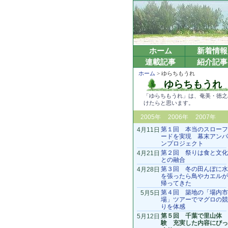
ホーム
新着情報
連載記事
紹介記事
ホーム
> ゆらちもうれ
ゆらちもうれ
「ゆらちもうれ」は、奄美・徳之
けたらと思います。
2005年
2006年
2007年
第１回 本当のスローフ
4月11日
ードを実現 幕末アンパ
ンプロジェクト
第２回 祭りは食と文化
4月21日
との融合
第３回 冬の田んぼに水
4月28日
を張ったら鳥やカエルが
帰ってきた
第４回 築地の「場内市
5月5日
場」ツアーでマグロの競
りを体感
第５回 千葉で里山体
5月12日
験 充実した内容にびっ