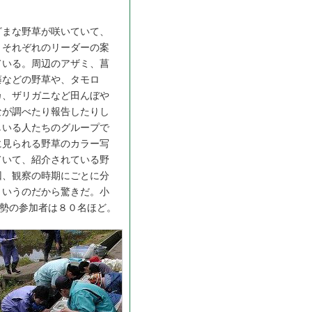
まな野草が咲いていて、
、それぞれのリーダーの案
ている。周辺のアザミ、菖
藤などの野草や、タモロ
カ、ザリガニなど田んぼや
なが調べたり報告したりし
しいる人たちのグループで
に見られる野草のカラー写
ていて、紹介されている野
回、観察の時期にごとに分
というのだから驚きだ。小
勢の参加者は８０名ほど。