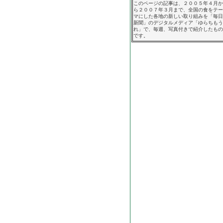
このページの記事は、２００５年４月か
ら２００７年３月まで、全国の食をテー
マにした各地の新しい取り組みを「毎日
新聞」のデジタルメディア「ゆらちもう
れ」で、毎週、写真付きで紹介したもの
です。