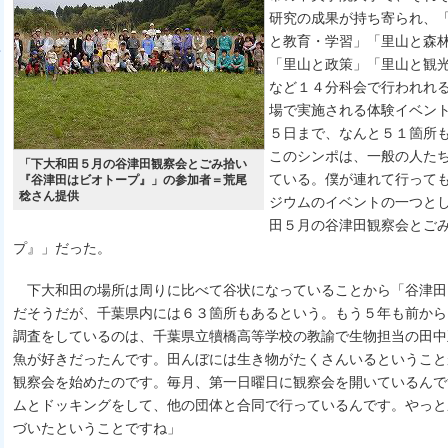
研究の成果が持ち寄られ、
と教育・学習」「里山と森
「里山と政策」「里山と観
など１４分科会で行われれ
場で実施される体験イベン
５日まで、なんと５１箇所
このシンポは、一般の人た
「下大和田５月の谷津田観察会とごみ拾い
ている。僕が連れて行って
『谷津田はビオトープ』」の参加者＝荒尾
稔さん提供
ジウムのイベントの一つと
田５月の谷津田観察会とご
プ』」だった。
下大和田の場所は周りに比べて谷状になっていることから「谷津田
だそうだが、千葉県内には６３箇所もあるという。もう５年も前から
調査をしているのは、千葉県立犢橋高等学校の教諭で生物担当の田中
魚が好きだったんです。田んぼには生き物がたくさんいるということ
観察会を始めたのです。毎月、第一日曜日に観察会を開いているんで
ムとドッキングをして、他の団体と合同で行っているんです。やっと
づいたということですね」