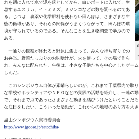
れを網に入れて水で泥を落としてから、白いボードに入れて、生
息するユスリカ、イトミミズ、ミジンコなどの数を調べるのであ
る。じつは、農薬や化学肥料を使わない田んぼは、さまざまな生
態の循環があり、それらの関係がうまくつながって、田んぼの環
境が守られているのである。そんなことを生き物調査で学ぶので
ある。
一通りの観察が終わると野原に集まって、みんな持ち寄りでの
お弁当。野菜たっぷりのお味噌汁が、火を使って、その場で作ら
れ、みんなに配られた。午後は、小さな子供たちを中心としたゲーム
しんだ。
このシンポジウム自体が素晴らしいのが、これまで千葉県内で取り
な学校やボランティアやＮＰＯなどの実践の活動を紹介し、一連の動
で、それまで点であったさまざまな動きを結びつけたということだろ
な注目をしたい。こういった活動が、これからの地域のあり方を大き
里山シンポジウム実行委員会
http://www.jgoose.jp/satochiba/