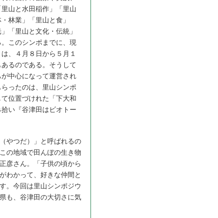
「里山と水田稲作」「里山
林・林業」「里山と食」
光」「里山と文化・伝統」
る。このシンポまでに、現
トは、４月８日から５月１
もあるのである。そうして
ちが中心になって運営され
もらったのは、里山シンポ
して位置づけれた「下大和
み拾い『谷津田はビオトー
（やつだ）」と呼ばれるの
この地域で田んぼの生き物
正彦さん。「子供の頃から
がわかって、好きな仲間と
す。今回は里山シンポジウ
県も、谷津田の大切さに気