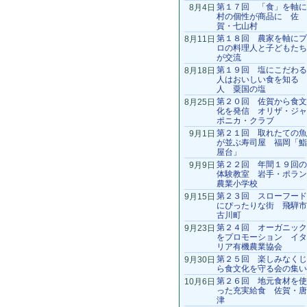
第１７回 「食」を軸に
8月4日
村の個性が商品に 佐
賀・七山村
第１８回 農家を軸にプ
8月11日
ロの料理人と子どもたち
が交流
第１９回 塩にこだわる
8月18日
人はおいしい食を知る
人 粟国の塩
第２０回 佐賀から食文
8月25日
化を発信 オリザ・ジャ
ポニカ・クラブ
第２１回 取れたての魚
9月1日
が並ぶ寿司屋 福岡「鮨
屋台」
第２２回 年間１９回の
9月9日
体験教室 岩手・ポラン
農業小学校
第２３回 スローフード
9月15日
にぴったりな街 飛騨市
古川町
第２４回 オーガニック
9月23日
をプロモーション イタ
リア有機農業協会
第２５回 楽しみなくじ
9月30日
ら食文化を守る会の集い
第２６回 地元食材を使
10月6日
った充実給食 佐賀・唐
津