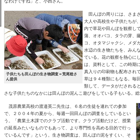
なわけですね」と、小西さん。
田んぼの周りには、さまざ
大人や高校生や子供たちが
内で草花や田んぼを観察し
蒲、オオバコ、タラの芽、
コ、オタマジャクシ、メダ
水辺の生き物たちを、みん
ている。花の観察を熱心に
は、資料として、この時期
真入りの印刷物も配布され
子供たちも田んぼの生き物調査＝荒尾稔さ
草は９４種類にもなる。毎
ん提供
類して、データがだされる
さな子供たちのなかには田んぼの泥んこ遊びをしている子もいる。総
茂原農業高校の渡邉英二先生は、６名の生徒を連れての参加
で、２００４年の夏から、毎週一回田んぼの調査をしているとい
う。「農業土木課でのクラブ活動です。クラブ活動だけど、授業
の延長みたいなものでもあって、より専門性を高める目的で行っ
ているんです」という。生き物調査は、田んぼの泥をすくい、そ