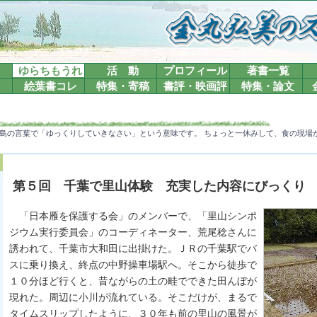
ゆらちもうれ
活 動
プロフィール
著書一覧
絵葉書コレ
特集・寄稿
書評・映画評
特集・論文
島の言葉で「ゆっくりしていきなさい」という意味です。 ちょっと一休みして、食の現場
第５回 千葉で里山体験 充実した内容にびっくり
「日本雁を保護する会」のメンバーで、「里山シンポ
ジウム実行委員会」のコーディネーター、荒尾稔さんに
誘われて、千葉市大和田に出掛けた。ＪＲの千葉駅でバ
スに乗り換え、終点の中野操車場駅へ。そこから徒歩で
１０分ほど行くと、昔ながらの土の畦でできた田んぼが
現れた。周辺に小川が流れている。そこだけが、まるで
タイムスリップしたように、３０年も前の里山の風景が