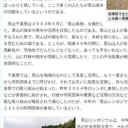
ぽっかりと残している。ここで多くの人たちが里山保全
の活動をしているというのである。
谷津田でま
と水路＝荒
実は千葉県は２００３年５月に「里山条例」を施行し
た。里山の保全や再生や活用を目指したものである。里山とは人が暮
手を入れた所で、田んぼや畑を作り、薪をとり、木材を切り出し、山
を営むための場である。ところが、戦後４０年の間に、里山は人の生
高齢化や、宅地化でだんだんとなくなった。あっても手をいれないた
たり、山に竹林や雑木が増殖したり荒廃したり、ゴミの不当投棄が相
全国的なことだ。
千葉県では、里山を地域のものとして見直し活用し、もう一度きち
から市民団体までに呼びかけ、それでお互いに知恵を交換し、自ら活
全県での取り組みが始まった。昨年２００４年のシンポに参加したの
などが多面的に紹介され、行政や市民団体や農業など活用の方法など
範な取り組みが報告されて感心したのだが、今年の「里山シンポジウ
と１１０の民間団体が参加しているという。
里山シンポジウムは、今年
市の中央学院大学で、それ