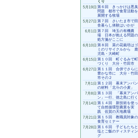
くり
第６回 きっかけは悪臭
5月19日
問題 都市で食育活動を
展開する牧場
第７回 さいたま市で田
5月27日
舎暮らし体験はいかが
第７回 埼玉の有機農
6月1日
場 日本が抱える問題の
処方箋がここに
第８回 菜の花栽培はゴ
6月10日
ミのリサイクルから 鹿
児島・大崎町
第１０回 町ぐるみで町
6月15日
づくり 大分・竹田市
第１１回 合併でさらに
6月27日
豊かな市に 大分・竹田
市その２
第１２回 幕末アンパン
7月1日
の材料「北斗の小麦」
第１３回 「幕末アンパ
7月8日
ン」一行、徳之島に行く
第１４回 新技術を使っ
7月14日
て自然循環型農業を実
践 佐賀の天地農場
第１５回 教職員対象の
7月21日
食育セミナー
第１６回 子どもたちと
7月28日
塩とご飯のティスティン
グ