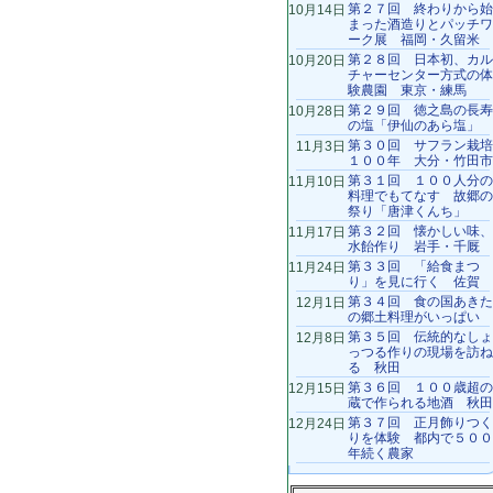
第２７回 終わりから始
10月14日
まった酒造りとパッチワ
ーク展 福岡・久留米
第２８回 日本初、カル
10月20日
チャーセンター方式の体
験農園 東京・練馬
第２９回 徳之島の長寿
10月28日
の塩「伊仙のあら塩」
第３０回 サフラン栽培
11月3日
１００年 大分・竹田市
第３１回 １００人分の
11月10日
料理でもてなす 故郷の
祭り「唐津くんち」
第３２回 懐かしい味、
11月17日
水飴作り 岩手・千厩
第３３回 「給食まつ
11月24日
り」を見に行く 佐賀
第３４回 食の国あきた
12月1日
の郷土料理がいっぱい
第３５回 伝統的なしょ
12月8日
っつる作りの現場を訪ね
る 秋田
第３６回 １００歳超の
12月15日
蔵で作られる地酒 秋田
第３７回 正月飾りつく
12月24日
りを体験 都内で５００
年続く農家