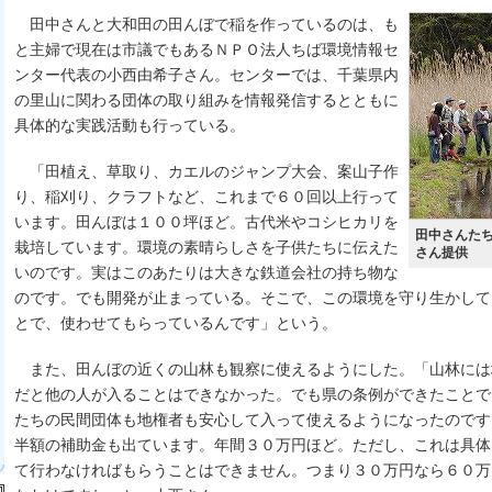
田中さんと大和田の田んぼで稲を作っているのは、も
と主婦で現在は市議でもあるＮＰＯ法人ちば環境情報セ
ンター代表の小西由希子さん。センターでは、千葉県内
の里山に関わる団体の取り組みを情報発信するとともに
具体的な実践活動も行っている。
「田植え、草取り、カエルのジャンプ大会、案山子作
り、稲刈り、クラフトなど、これまで６０回以上行って
います。田んぼは１００坪ほど。古代米やコシヒカリを
田中さんた
栽培しています。環境の素晴らしさを子供たちに伝えた
さん提供
いのです。実はこのあたりは大きな鉄道会社の持ち物な
のです。でも開発が止まっている。そこで、この環境を守り生かして
とで、使わせてもらっているんです」という。
また、田んぼの近くの山林も観察に使えるようにした。「山林には
だと他の人が入ることはできなかった。でも県の条例ができたことで
たちの民間団体も地権者も安心して入って使えるようになったのです
半額の補助金も出ています。年間３０万円ほど。ただし、これは具体
て行わなければもらうことはできません。つまり３０万円なら６０万