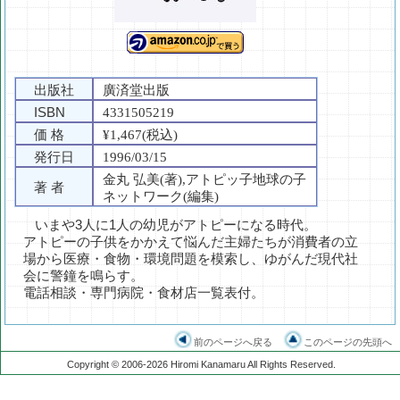
出版社
廣済堂出版
ISBN
4331505219
価 格
¥1,467(税込)
発行日
1996/03/15
金丸 弘美(著),アトピッ子地球の子
著 者
ネットワーク(編集)
いまや3人に1人の幼児がアトピーになる時代。
アトピーの子供をかかえて悩んだ主婦たちが消費者の立
場から医療・食物・環境問題を模索し、ゆがんだ現代社
会に警鐘を鳴らす。
電話相談・専門病院・食材店一覧表付。
前のページへ戻る
このページの先頭へ
Copyright © 2006-2026 Hiromi Kanamaru All Rights Reserved.