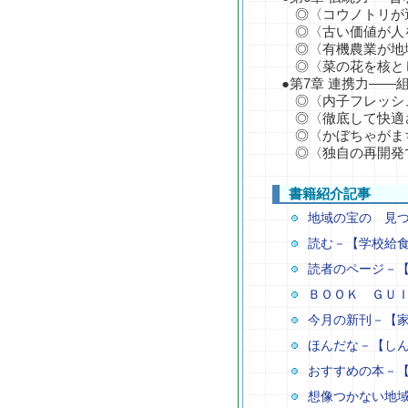
◎〈コウノトリが
◎〈古い価値が人
◎〈有機農業が地
◎〈菜の花を核と
●第7章 連携力―
◎〈内子フレッシ
◎〈徹底して快適
◎〈かぼちゃがま
◎〈独自の再開発
書籍紹介記事
地域の宝の 見つ
読む－【学校給
読者のページ－
ＢＯＯＫ ＧＵ
今月の新刊－【
ほんだな－【し
おすすめの本－
想像つかない地