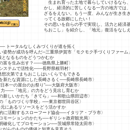
生まれ育った土地で暮らしていけるなら、
かし、経済的に苦しくなる一方の地方では
ざるをえない。もう一度、みんなが生き生
ってくる故郷にしたい！
その思いを自らの手で実現し、活力と経済
ちおこし」を紹介し、「地元」復活をなし
―― トータルなしくみづくりが道を拓く
姿勢が成功を呼んだ─三重県伊賀市「モクモク手づくりファーム
 核となるものをどうつかむか
の富を生み出す？――徳島県上勝町〉
システムで活性化――長野県根羽村〉
 発想次第でまちおこしはいくらでもできる
新たな資源にした長崎さるく──長崎県長崎市〉
日本一の屋台のお祭り"──大阪府大阪市〉
ティ力――「地元」の力をどう見出し育むか
新しいかたち「きてら」──和歌山県田辺市〉
「ものづくり学校」──東京都世田谷区〉
―手元にあるリソースをどう活かすか
に活動するスローフード協会──イタリア・ブラ市〉
モーションのかたち──ギリシャ政府観光局〉
確化してプロモーション──茨城県常陸太田市〉
昔ながらのものの価値と知恵を見直そう