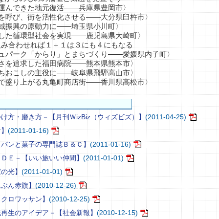
運んできた地元復活――兵庫県豊岡市〉
を呼び、街を活性化させる――大分県臼杵市〉
域振興の原動力に――埼玉県小川町〉
した循環型社会を実現――鹿児島県大崎町〉
―組み合わせれば１＋１は３にも４にもなる
ュパーク「からり」とまちづくり――愛媛県内子町〉
さを追求した福田病院――熊本県熊本市〉
ちおこしの主役に――岐阜県飛騨高山市〉
で盛り上がる丸亀町商店街――香川県高松市〉
け方・磨き方－【月刊ＷizBiz（ウィズビズ）】
(2011-04-25)
食】
(2011-01-16)
【パンと菓子の専門誌Ｂ＆Ｃ】
(2011-01-16)
ＩＤＥ－【いい旅いい仲間】
(2011-01-01)
家の光】
(2011-01-01)
んぶん赤旗】
(2010-12-26)
【クロワッサン】
(2010-12-25)
域再生のアイデア－【社会新報】
(2010-12-15)