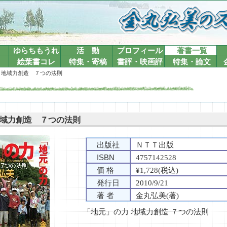
ゆらちもうれ
活 動
プロフィール
著書一覧
絵葉書コレ
特集・寄稿
書評・映画評
特集・論文
 地域力創造 ７つの法則
域力創造 ７つの法則
出版社
ＮＴＴ出版
ISBN
4757142528
価 格
¥1,728(税込)
発行日
2010/9/21
著 者
金丸弘美(著)
「地元」の力 地域力創造 ７つの法則