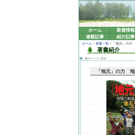
ホーム
新着情報
連載記事
紹介記事
ホーム
>
著書一覧
> 「地元」の力
著書紹介
前のページへ戻る
「地元」の力 地