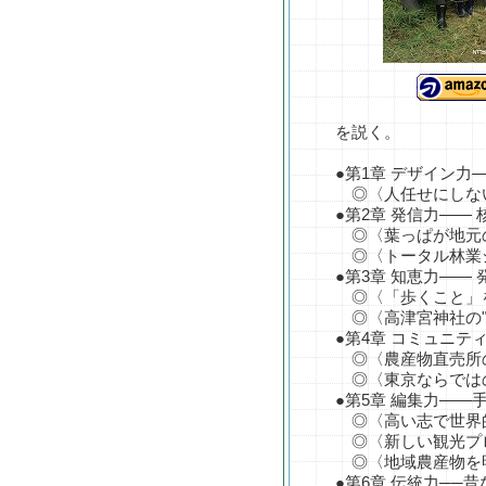
を説く。
●第1章 デザイン力
◎〈人任せにしない
●第2章 発信力――
◎〈葉っぱが地元
◎〈トータル林業
●第3章 知恵力――
◎〈「歩くこと」を
◎〈高津宮神社の"
●第4章 コミュニ
◎〈農産物直売所の
◎〈東京ならではの
●第5章 編集力―
◎〈高い志で世界的
◎〈新しい観光プロ
◎〈地域農産物を明
●第6章 伝統力──