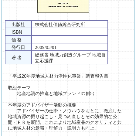
出版社
株式会社価値総合研究所
ISBN
価 格
発行日
2009/03/01
総務省 地域力創造グループ 地域自
著 者
立応援課
「平成20年度地域人材力活性化事業」調査報告書
取組テーマ
地産地消の推進と地域ブランドの創出
本年度のアドバイザー活動の概要
アドバイザーの仕掛・ノウハウをもとに、徹底した
地域資源の掘り起こし・見つめ直しとその効果的な公
開・ＰＲを展開。これにより地域産品のクオリティと共
に地域人材の意識・理解力・説明力も向上。