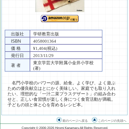
出版社
学研教育出版
ISBN
4058001364
価 格
¥1,404(税込)
発行日
2013/11/29
東京学芸大学附属小金井小学校
著 者
(著)
名門小学校のパワーの源、給食。よく学び、よく遊ぶ
ための優良献立はとにかく美味しい。家庭でも取り入れ
たい、理想的な「一汁二菜プラスデザート」の組み合わ
せと、正しい食習慣が楽しく身につく食育活動が満載。
子どもの頭と体と心を育めるレシピ本。
前のページへ戻る
このページの先頭へ
Copyright © 2006-2026 Hiromi Kanamaru All Rights Reserved.