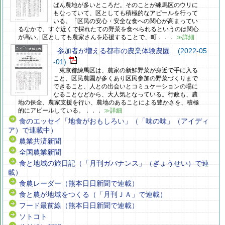
ばん農地が多いところだ。そのことが練馬区のウリに
もなっていて、区としても積極的なアピールを行って
いる。「区民の安心・安全な食への関心が高まってい
るなかで、すぐ近くで採れたての野菜を食べられるというのは関心
が高い。区としても農家さんを応援することで、町．．．
≫詳細
参加者が増える都市の農業体験農園
(2022-05
-01)
東京都練馬区は、農家の新鮮野菜が身近で手に入る
こと、区民農園が多くあり区民参加の野菜づくりまで
できること、人との出会いとコミュケーションの場に
なることなどから、大人気となっている。行政も、農
地の保全、農家支援を行い、農地のあることによる豊かさを、積極
的にアピールしている。．．．
≫詳細
食のエッセイ「地食がおもしろい」（「味の味」（アイディ
ア）で連載中）
農業共済新聞
全国農業新聞
食と地域の旅日記（「月刊ガバナンス」（ぎょうせい）で連
載）
食農レーダー（熊本日日新聞で連載）
食と農が地域をつくる（「月刊ＪＡ」で連載）
フード最前線（熊本日日新聞で連載）
ソトコト