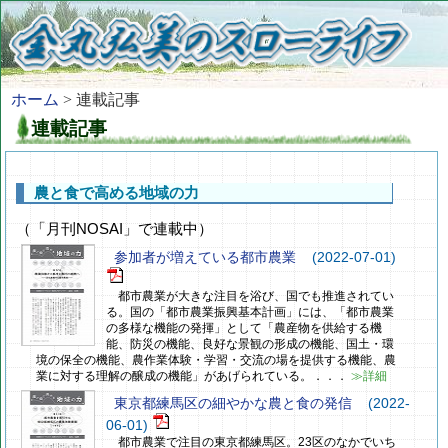
ホーム
> 連載記事
連載記事
農と食で高める地域の力
（「月刊NOSAI」で連載中）
参加者が増えている都市農業
(2022-07-01)
都市農業が大きな注目を浴び、国でも推進されてい
る。国の「都市農業振興基本計画」には、「都市農業
の多様な機能の発揮」として「農産物を供給する機
能、防災の機能、良好な景観の形成の機能、国土・環
境の保全の機能、農作業体験・学習・交流の場を提供する機能、農
業に対する理解の醸成の機能」があげられている。．．．
≫詳細
東京都練馬区の細やかな農と食の発信
(2022-
06-01)
都市農業で注目の東京都練馬区。23区のなかでいち