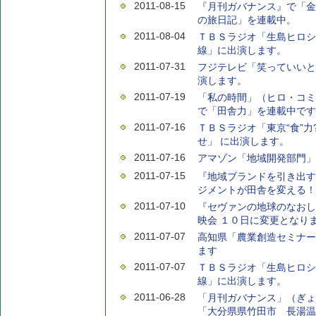
2011-08-15
『月刊ガバナンス』で「金
の旅日記」を連載中。
2011-08-04
ＴＢＳラジオ「生島ヒロシ
線」に出演します。
2011-07-31
フジテレビ「笑っていいと
演します。
2011-07-19
「私の時間」（ヒロ・コミ
で「田舎力」を連載中です
2011-07-16
ＴＢＳラジオ「東京“食”力
せ」 に出演します。
2011-07-16
アマゾン「地域開発部門」
2011-07-15
『地域ブランドを引き出す
ジメントが田舎を変える！
2011-07-10
『セヴァンの地球のなおし
映会 １０日に変更となり
2011-07-07
高知県「農業創造セミナー
ます
2011-07-07
ＴＢＳラジオ「生島ヒロシ
線」に出演します。
2011-06-28
「月刊ガバナンス」（ぎょ
「大分県県竹田市 長湯温