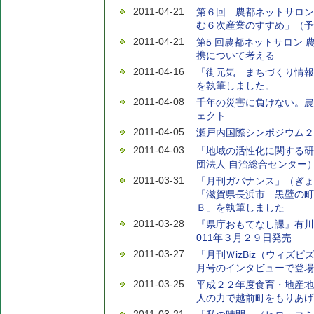
2011-04-21
第６回 農都ネットサロン
む６次産業のすすめ」（予
2011-04-21
第5 回農都ネットサロン 
携について考える
2011-04-16
「街元気 まちづくり情報
を執筆しました。
2011-04-08
千年の災害に負けない。農業
ェクト
2011-04-05
瀬戸内国際シンポジウム２
2011-04-03
「地域の活性化に関する研
団法人 自治総合センター
2011-03-31
「月刊ガバナンス」（ぎょ
「滋賀県長浜市 黒壁の町
Ｂ」を執筆しました
2011-03-28
『県庁おもてなし課』有川
011年３月２９日発売
2011-03-27
「月刊ＷizBiz（ウィズ
月号のインタビューで登場
2011-03-25
平成２２年度食育・地産地
人の力で越前町をもりあげ