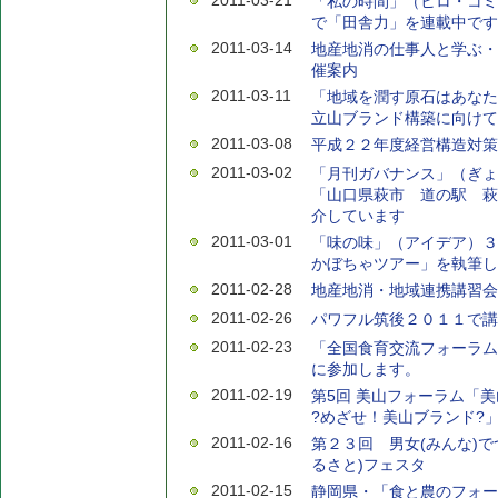
2011-03-21
「私の時間」（ヒロ・コミ
で「田舎力」を連載中です
2011-03-14
地産地消の仕事人と学ぶ・
催案内
2011-03-11
「地域を潤す原石はあなた
立山ブランド構築に向けて
2011-03-08
平成２２年度経営構造対策
2011-03-02
「月刊ガバナンス」（ぎょ
「山口県萩市 道の駅 萩
介しています
2011-03-01
「味の味」（アイデア）３
かぼちゃツアー」を執筆し
2011-02-28
地産地消・地域連携講習会
2011-02-26
パワフル筑後２０１１で講
2011-02-23
「全国食育交流フォーラム２
に参加します。
2011-02-19
第5回 美山フォーラム「
?めざせ！美山ブランド?
2011-02-16
第２３回 男女(みんな)で
るさと)フェスタ
2011-02-15
静岡県・「食と農のフォー