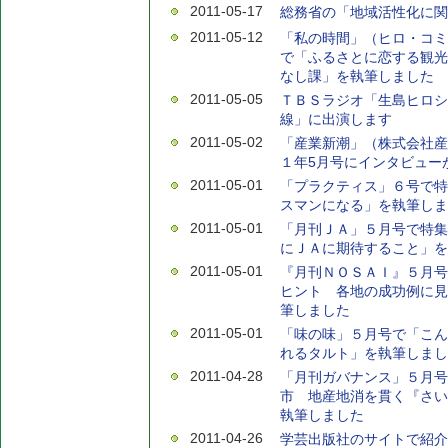
2011-05-17
総務省の「地域活性化に関
2011-05-12
「私の時間」（ヒロ・コミ
で「ふるさとに恋する観光
なし課」を執筆しました
2011-05-05
ＴＢＳラジオ「生島ヒロシ
線」に出演します
2011-05-02
「産業新潮」（株式会社産
１年5月号にインタビュー
2011-05-01
「プラクティス」６号で特
スマンになる」を執筆しま
2011-05-01
「月刊ＪＡ」５月号で特集
にＪＡに期待すること」を
2011-05-01
『月刊ＮＯＳＡＩ』５月号
ヒント 各地の成功例に見
筆しました
2011-05-01
「味の味」５月号で「こん
れるタルト」を執筆しまし
2011-04-28
「月刊ガバナンス」５月号
市 地産地消を貫く『さい
執筆しました
2011-04-26
学芸出版社のサイトで紹介