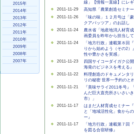
線」【情報一直線】にレギ
2015年
2011-11-29
高知県「農業創造セミナー
2014年
2011-11-26
「味の味」１２月号は「豪
2013年
クアパッツア」のお話し
2012年
2011-11-24
農水省「地産地消人材育成
2011年
画委員を昨年から担当して
2010年
2011-11-24
「地方行政」連載第８回『
2009年
りから始めよう（その2）
2008年
性や豊かさを実感」
2007年
2011-11-23
四国サイコーダイガク公開
海発のビジネスを考える』
2011-11-22
料理創造のドキュメンタリ
リの秘密 世界一予約のと
2011-11-21
『美味サライ2011冬号』
んだ巨大直売所さいさいき
市）」
2011-11-17
はまだ人材育成セミナー『
と「地域活性化」食からの
ー』
2011-11-17
「地方行政」連載第７回『
を図る合宿研修』