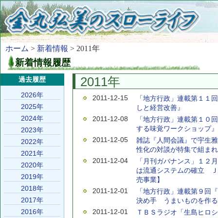
ホーム
>
新着情報
> 2011年
新着情報履歴
2011年
過去履歴
2026年
2011-12-15
「地方行政」連載第１１回
2025年
しと経営改善』
2024年
2011-12-08
「地方行政」連載第１０回
する味覚ワークショップ』
2023年
2011-12-05
雑誌『人間会議』で宇生雅
2022年
性化の対談が特集で組まれ
2021年
2011-12-04
「月刊ガバナンス」１２月
2020年
は流通システムの確立 Ｊ
2019年
売事業】
2018年
2011-12-01
「地方行政」連載第９回『
2017年
決め手 うまいものを作る
2016年
2011-12-01
ＴＢＳラジオ「生島ヒロシ