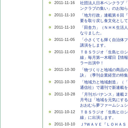
2011-11-16
社団法人日本ペンクラブ「
ンクラブの集い」のお知ら
2011-11-10
「地方行政」連載第６回『
要を取り戻し食文化として
2011-11-10
「田舎力」（ＮＨＫ生活人
なりました。
2011-11-05
「小さくても輝く自治体フ
講演をします。
2011-11-03
ＴＢＳラジオ「生島ヒロシ
線」毎月第一木曜日【情報
ラー出演中！
2011-10-30
「物づくりと地域の商品の
訣」（季刊企業経営の特集
2011-10-30
「地域力と地域創造」（「
通信社）で週刊で新連載を
2011-10-28
「月刊ガバナンス」連載２
月号は「地域を元気にす
おおむら夢ファームシュシ
2011-10-12
ＴＢＳラジオ「生島ヒロシ
線」に出演します。
2011-10-10
Ｊ?ＷＡＶＥ『ＬＯＨＡＳ